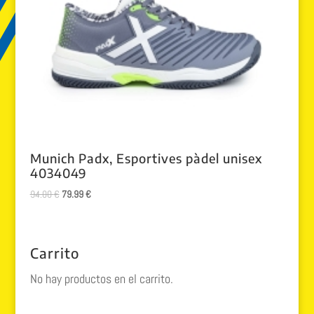
Munich Padx, Esportives pàdel unisex
4034049
El
El
94.00
€
79.99
€
precio
precio
original
actual
era:
es:
Carrito
94.00 €.
79.99 €.
No hay productos en el carrito.