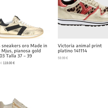
 sneakers oro Made in
Victoria animal print
y Mjus, pianosa gold
platino 141114
03 Talla 37 – 39
59.99
€
El
El
0
€
119.00
€
precio
precio
original
actual
era:
es:
149.00 €.
119.00 €.