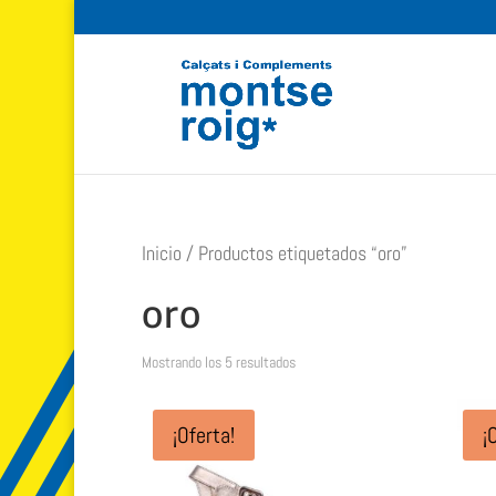
Inicio
/ Productos etiquetados “oro”
oro
Ordenado
Mostrando los 5 resultados
por
popularidad
¡Oferta!
¡