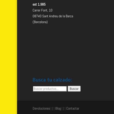
est 1.985
Carrer Font, 10
08740 Sant Andreu de la Barca
(Barcelona)
Busca tu calzado:
Buscar
Buscar
por:
Devoluciones
| | |
Blog
| | |
Contactar