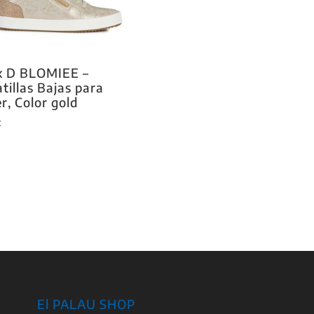
x D BLOMIEE –
tillas Bajas para
r, Color gold
€
El PALAU SHOP