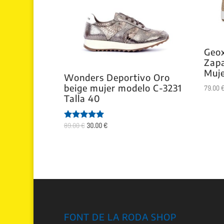
Geo
Zapa
Muje
Wonders Deportivo Oro
beige mujer modelo C-3231
79.00
Talla 40
El
El
89.00
€
30.00
€
Valorado
con
precio
precio
5.00
original
actual
de 5
era:
es:
89.00 €.
30.00 €.
FONT DE LA RODA SHOP