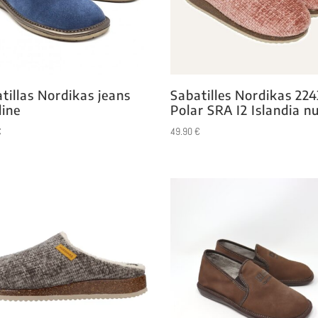
tillas Nordikas jeans
Sabatilles Nordikas 224
line
Polar SRA I2 Islandia n
€
49.90
€