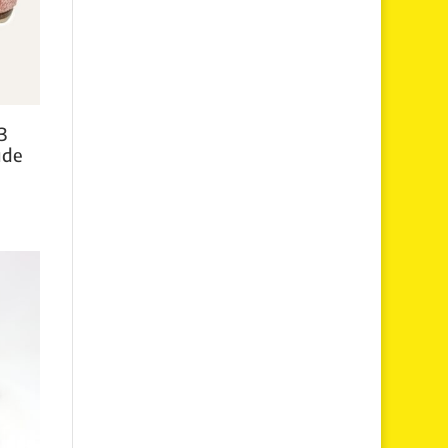
3
ude