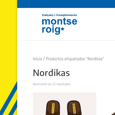
Inicio
/ Productos etiquetados “Nordikas”
Nordikas
Ordenado
Mostrando los 12 resultados
por
popularidad