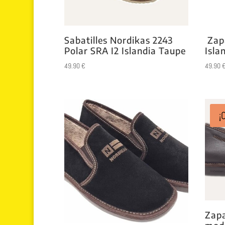
Sabatilles Nordikas 2243
Zapa
Polar SRA I2 Islandia Taupe
Isla
49.90
€
49.90
¡
Zapa