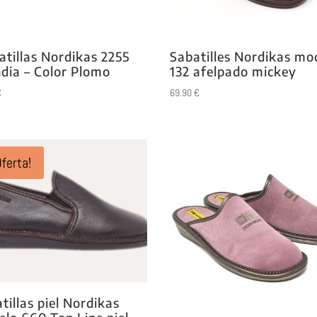
tillas Nordikas 2255
Sabatilles Nordikas mo
ndia – Color Plomo
132 afelpado mickey
€
69.90
€
Oferta!
tillas piel Nordikas