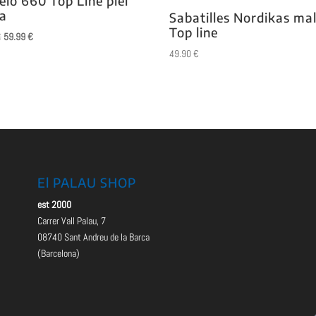
lo 660 Top Line piel
a
Sabatilles Nordikas ma
Top line
El
El
€
59.99
€
precio
precio
49.90
€
original
actual
era:
es:
75.00 €.
59.99 €.
El PALAU SHOP
est 2000
Carrer Vall Palau, 7
08740 Sant Andreu de la Barca
(Barcelona)