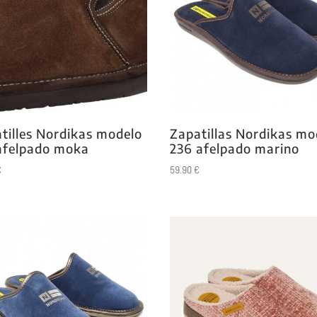
tilles Nordikas modelo
Zapatillas Nordikas mo
afelpado moka
236 afelpado marino
€
59.90
€