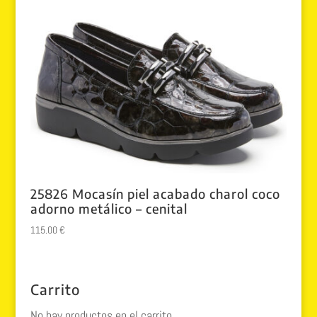
25826 Mocasín piel acabado charol coco
adorno metálico – cenital
115.00
€
Carrito
No hay productos en el carrito.