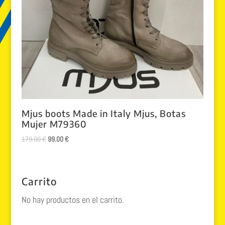
Mjus boots Made in Italy Mjus, Botas
Mujer M79360
El
El
179.00
€
99.00
€
precio
precio
original
actual
era:
es:
Carrito
179.00 €.
99.00 €.
No hay productos en el carrito.