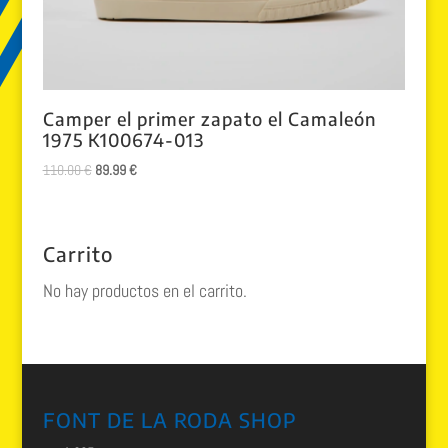
Camper el primer zapato el Camaleón
1975 K100674-013
El
El
110.00
€
89.99
€
precio
precio
original
actual
era:
es:
Carrito
110.00 €.
89.99 €.
No hay productos en el carrito.
FONT DE LA RODA SHOP