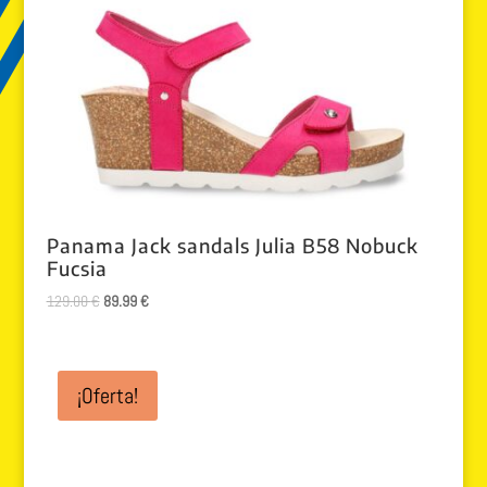
Panama Jack sandals Julia B58 Nobuck
Fucsia
El
El
129.00
€
89.99
€
precio
precio
original
actual
era:
es:
¡Oferta!
129.00 €.
89.99 €.