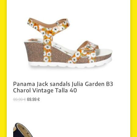
Panama Jack sandals Julia Garden B3
Charol Vintage Talla 40
El
El
99.90
€
69.99
€
precio
precio
original
actual
era:
es:
99.90 €.
69.99 €.