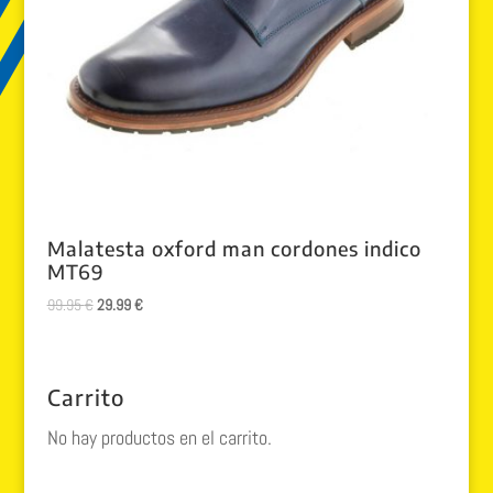
Malatesta oxford man cordones indico
MT69
El
El
99.95
€
29.99
€
precio
precio
original
actual
era:
es:
Carrito
99.95 €.
29.99 €.
No hay productos en el carrito.