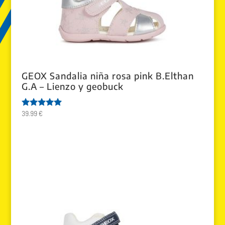
GEOX Sandalia niña rosa pink B.Elthan
G.A – Lienzo y geobuck
39.99
€
Valorado
con
5.00
de 5