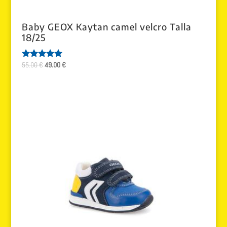
Baby GEOX Kaytan camel velcro Talla
18/25
El
El
55.00
€
49.00
€
Valorado
con
precio
precio
5.00
original
actual
de 5
era:
es:
55.00 €.
49.00 €.