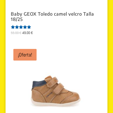
Baby GEOX Toledo camel velcro Talla
18/25
El
El
55.00
€
49.00
€
Valorado
con
precio
precio
5.00
original
actual
de 5
era:
es:
¡Oferta!
55.00 €.
49.00 €.