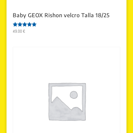
Baby GEOX Rishon velcro Talla 18/25
49.00
€
Valorado
con
5.00
de 5