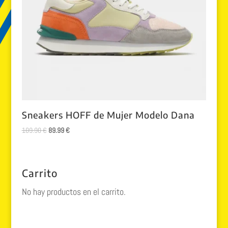
Sneakers HOFF de Mujer Modelo Dana
El
El
109.90
€
89.99
€
precio
precio
original
actual
era:
es:
Carrito
109.90 €.
89.99 €.
No hay productos en el carrito.