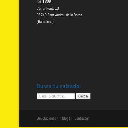
est 1.985
Carrer Font, 10
08740 Sant Andreu de la Barca
(Barcelona)
Busca tu calzado:
Buscar
Buscar
por:
Devoluciones
| | |
Blog
| | |
Contactar