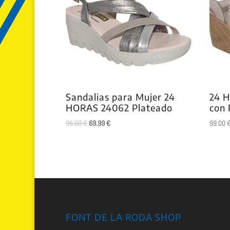
Sandalias para Mujer 24
24 H
HORAS 24062 Plateado
con 
El
El
95.00
€
69.99
€
99.00
precio
precio
original
actual
era:
es:
95.00 €.
69.99 €.
FONT DE LA RODA SHOP