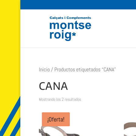
Inicio
/ Productos etiquetados “CANA”
CANA
Ordenado
Mostrando los 2 resultados
por
popularidad
¡Oferta!