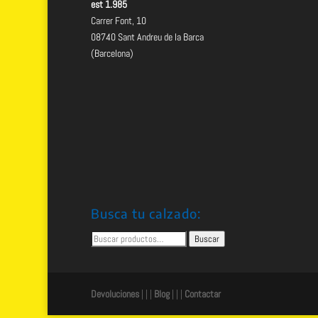
est 1.985
Carrer Font, 10
08740 Sant Andreu de la Barca
(Barcelona)
Busca tu calzado:
Buscar
Buscar
por:
Devoluciones
| | |
Blog
| | |
Contactar