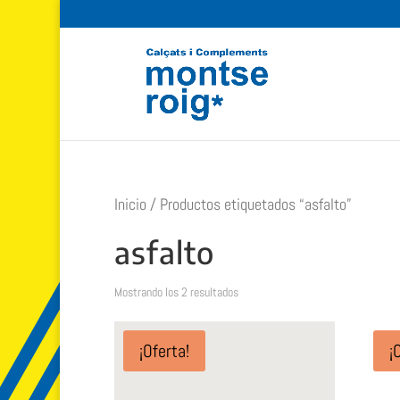
Inicio
/ Productos etiquetados “asfalto”
asfalto
Ordenado
Mostrando los 2 resultados
por
popularidad
¡Oferta!
¡