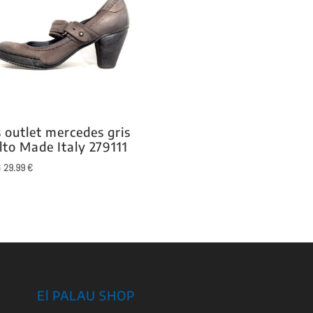
 outlet mercedes gris
lto Made Italy 279111
El
El
€
29.99
€
precio
precio
original
actual
era:
es:
85.00 €.
29.99 €.
El PALAU SHOP