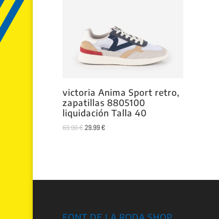
victoria Anima Sport retro,
zapatillas 8805100
liquidación Talla 40
El
El
69.90
€
29.99
€
precio
precio
original
actual
era:
es:
69.90 €.
29.99 €.
FONT DE LA RODA SHOP