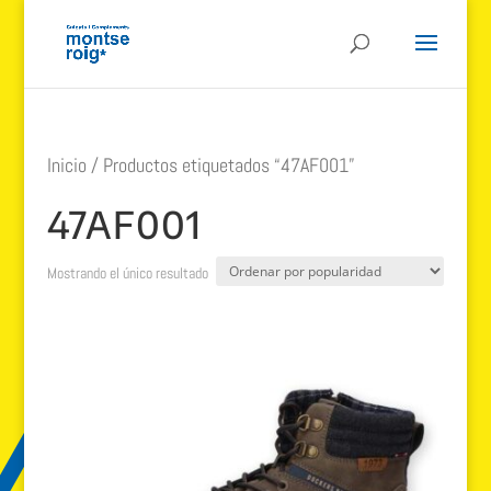
Inicio
/ Productos etiquetados “47AF001”
47AF001
Mostrando el único resultado