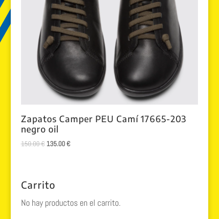
Zapatos Camper PEU Camí 17665-203
negro oil
El
El
150.00
€
135.00
€
precio
precio
original
actual
era:
es:
Carrito
150.00 €.
135.00 €.
No hay productos en el carrito.