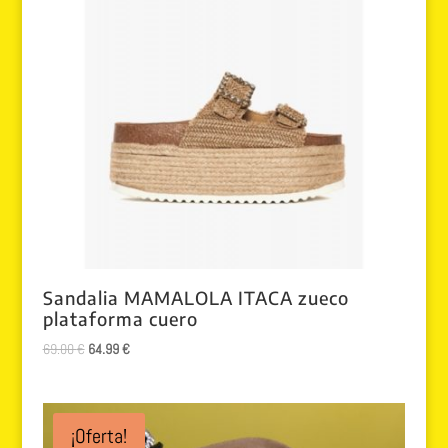
Sandalia MAMALOLA ITACA zueco
plataforma cuero
El
El
69.00
€
64.99
€
precio
precio
original
actual
era:
es:
¡Oferta!
69.00 €.
64.99 €.