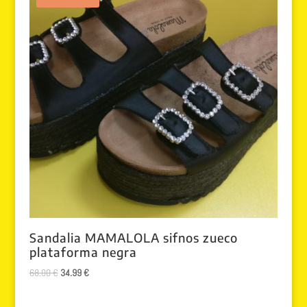
Sandalia MAMALOLA sifnos zueco
plataforma negra
El
El
68.00
€
34.99
€
precio
precio
original
actual