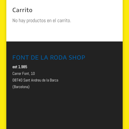
era:
es:
Carrito
68.00 €.
34.99 €.
No hay productos en el carrito.
FONT DE LA RODA SHOP
est 1.985
Carrer Font, 10
08740 Sant Andreu de la Barca
(Barcelona)