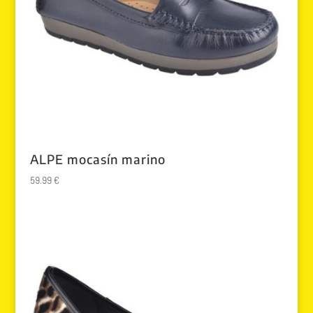
ALPE mocasín marino
59.99
€