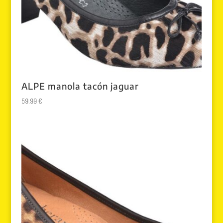
ALPE manola tacón jaguar
59.99
€