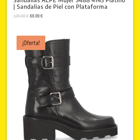
| Sandalias de Piel con Plataforma
El
El
105.00
€
69.99
€
precio
precio
original
actual
era:
es:
¡Oferta!
105.00 €.
69.99 €.