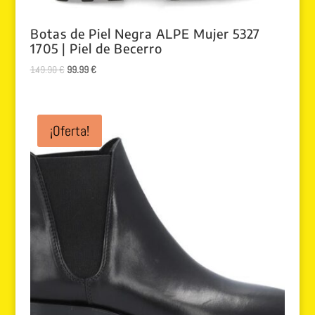
Botas de Piel Negra ALPE Mujer 5327
1705 | Piel de Becerro
El
El
149.90
€
99.99
€
precio
precio
original
actual
era:
es:
¡Oferta!
149.90 €.
99.99 €.