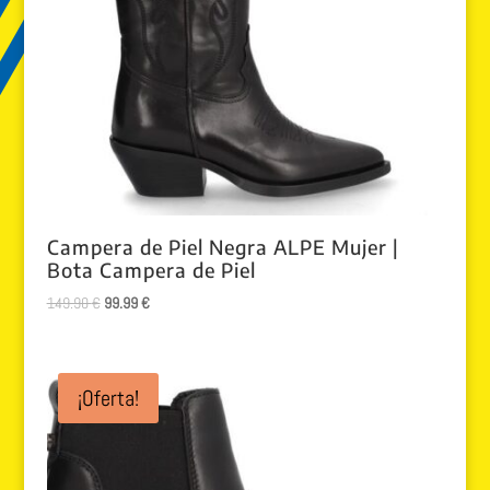
Campera de Piel Negra ALPE Mujer |
Bota Campera de Piel
El
El
149.90
€
99.99
€
precio
precio
original
actual
era:
es:
¡Oferta!
149.90 €.
99.99 €.