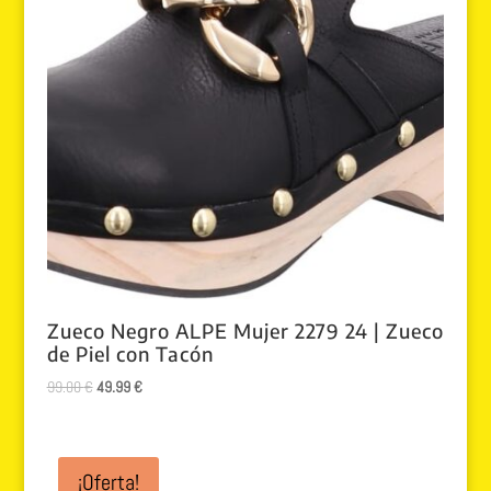
Zueco Negro ALPE Mujer 2279 24 | Zueco
de Piel con Tacón
El
El
99.00
€
49.99
€
precio
precio
original
actual
era:
es:
¡Oferta!
99.00 €.
49.99 €.