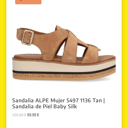
Sandalia ALPE Mujer 5497 1136 Tan |
Sandalia de Piel Baby Silk
El
El
105.00
€
69.99
€
precio
precio
original
actual