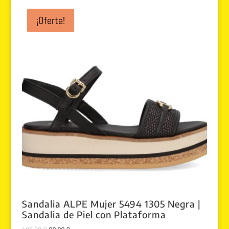
era:
es:
¡Oferta!
105.00 €.
69.99 €.
Sandalia ALPE Mujer 5494 1305 Negra |
Sandalia de Piel con Plataforma