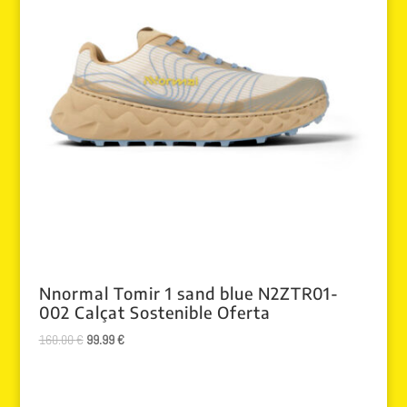
Nnormal Tomir 1 sand blue N2ZTR01-
002 Calçat Sostenible Oferta
El
El
160.00
€
99.99
€
precio
precio
original
actual
era:
es: