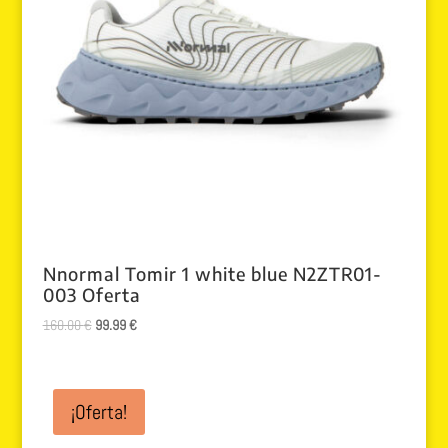
Nnormal Tomir 1 white blue N2ZTR01-
003 Oferta
El
El
160.00
€
99.99
€
precio
precio
original
actual
era:
es:
¡Oferta!
160.00 €.
99.99 €.