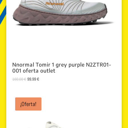
Nnormal Tomir 1 grey purple N2ZTR01-
001 oferta outlet
El
El
160.00
€
99.99
€
precio
precio
original
actual
era:
es:
¡Oferta!
160.00 €.
99.99 €.