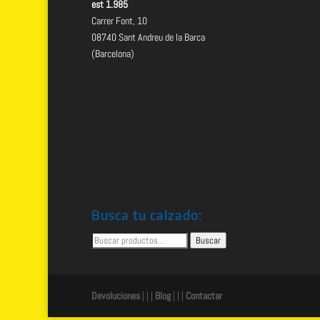
est 1.985
Carrer Font, 10
08740 Sant Andreu de la Barca
(Barcelona)
Busca tu calzado:
Buscar
Buscar
por:
Devoluciones
| | |
Blog
| | |
Contactar