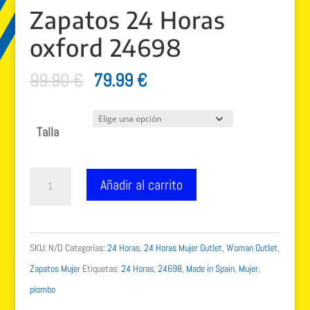
Zapatos 24 Horas
oxford 24698
El
El
99.90
€
79.99
€
precio
precio
original
actual
Talla
era:
es:
99.90 €.
79.99 €.
Zapatos
Añadir al carrito
24
Horas
oxford
SKU:
N/D
Categorías:
24 Horas
,
24 Horas Mujer Outlet
,
Woman Outlet
,
24698
Zapatos Mujer
Etiquetas:
24 Horas
,
24698
,
Made in Spain
,
Mujer
,
cantidad
piombo