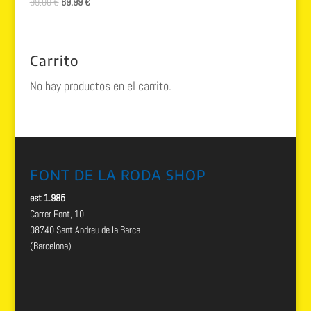
El
El
99.00
€
69.99
€
precio
precio
original
actual
era:
es:
Carrito
99.00 €.
69.99 €.
No hay productos en el carrito.
FONT DE LA RODA SHOP
est 1.985
Carrer Font, 10
08740 Sant Andreu de la Barca
(Barcelona)