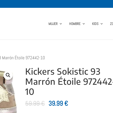
MUJER
HOMBRE
KIDS
Z
3 Marrón Étoile 972442-10
Kickers Sokistic 93
Marrón Étoile 972442
10
El
El
59.99
€
39.99
€
precio
precio