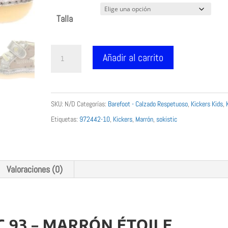
original
actual
Talla
era:
es:
59.99 €.
39.99 €.
Kickers
Añadir al carrito
Sokistic
93
Marrón
SKU:
N/D
Categorías:
Barefoot - Calzado Respetuoso
,
Kickers Kids
,
Étoile
Etiquetas:
972442-10
,
Kickers
,
Marrón
,
sokistic
972442-
10
cantidad
Valoraciones (0)
C 93 – MARRÓN ÉTOILE