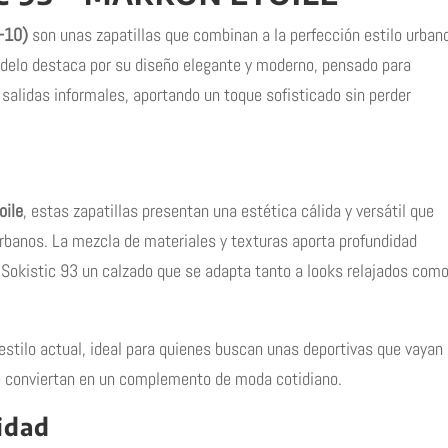
2-10)
son unas zapatillas que combinan a la perfección estilo urban
delo destaca por su diseño elegante y moderno, pensado para
salidas informales, aportando un toque sofisticado sin perder
oile
, estas zapatillas presentan una estética cálida y versátil que
rbanos. La mezcla de materiales y texturas aporta profundidad
s Sokistic 93 un calzado que se adapta tanto a looks relajados com
estilo actual, ideal para quienes buscan unas deportivas que vayan
se conviertan en un complemento de moda cotidiano.
idad