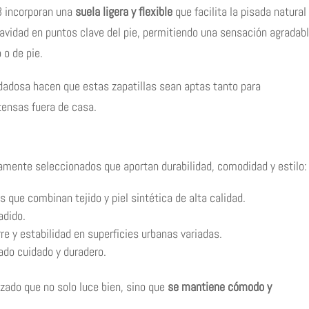
93 incorporan una
suela ligera y flexible
que facilita la pisada natural
uavidad en puntos clave del pie, permitiendo una sensación agradab
o de pie.
dadosa hacen que estas zapatillas sean aptas tanto para
tensas fuera de casa.
mente seleccionados que aportan durabilidad, comodidad y estilo:
s que combinan tejido y piel sintética de alta calidad.
adido.
re y estabilidad en superficies urbanas variadas.
ado cuidado y duradero.
lzado que no solo luce bien, sino que
se mantiene cómodo y