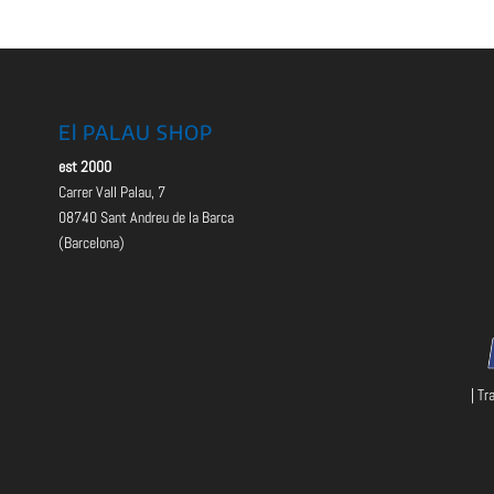
era:
es:
47.99 €.
42.99 €.
El PALAU SHOP
est 2000
Carrer Vall Palau, 7
08740 Sant Andreu de la Barca
(Barcelona)
| Tr