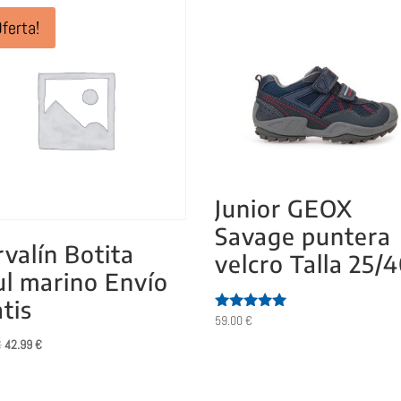
Oferta!
Junior GEOX
Savage puntera
valín Botita
velcro Talla 25/
ul marino Envío
tis
59.00
€
Valorado
con
El
El
€
42.99
€
5.00
de 5
precio
precio
original
actual