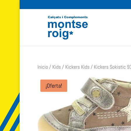
Inicio
/
Kids
/
Kickers Kids
/ Kickers Sokistic 9
¡Oferta!