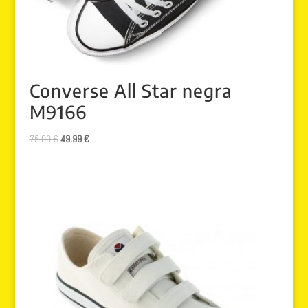
Converse All Star negra
M9166
El
El
75.00
€
49.99
€
precio
precio
original
actual
era:
es:
75.00 €.
49.99 €.