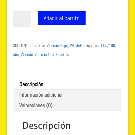
Victoria
Añadir al carrito
AIRE
burdeos
multicolor
SKU:
N/D
Categorías:
Victoria Mujer
,
WOMAN
Etiquetas:
1147108
,
1147108
Aire
,
Victoria
,
Victoria Aire
,
Zapatilla
cantidad
Descripción
Información adicional
Valoraciones (0)
Descripción