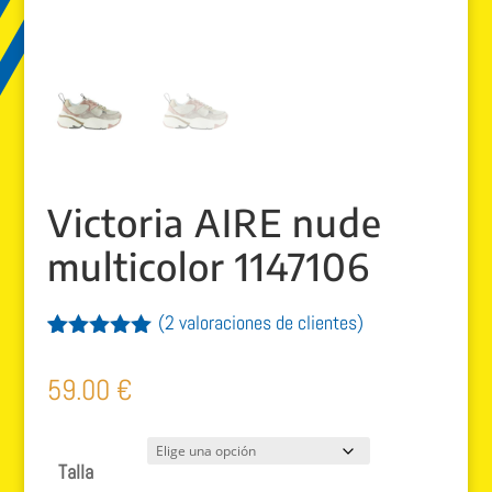
Victoria AIRE nude
multicolor 1147106
(
2
valoraciones de clientes)
Valorado
2
con
5.00
de
59.00
€
5 en base
a
valoracione
s de
Talla
clientes