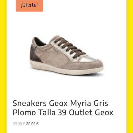
¡Oferta!
Sneakers Geox Myria Gris
Plomo Talla 39 Outlet Geox
El
El
89.90
€
39.99
€
precio
precio