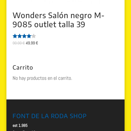
Wonders Salón negro M-
9085 outlet talla 39
El
El
90.00
€
49.99
€
Valorado
con
precio
precio
4.00
original
actual
de 5
era:
es:
Carrito
90.00 €.
49.99 €.
No hay productos en el carrito.
FONT DE LA RODA SHOP
est 1.985