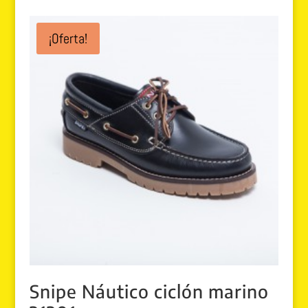
original
actual
era:
es:
¡Oferta!
89.90 €.
39.99 €.
Snipe Náutico ciclón marino