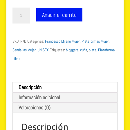
55.00 €.
39.99 €.
FRANCESCO
Añadir al carrito
MILANO
Sandalia
Silver
SKU:
N/D
Categorías:
Francesco Milano Mujer
,
Plataformas Mujer
,
plata
Sandalias Mujer
,
UNISEX
Etiquetas:
bloggera
,
cuña
,
plata
,
Plataforma
,
VERANO
silver
cantidad
Descripción
Información adicional
Valoraciones (0)
Descripción