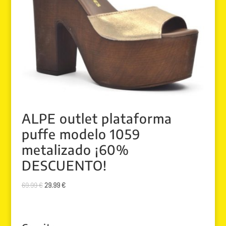
ALPE outlet plataforma
puffe modelo 1059
metalizado ¡60%
DESCUENTO!
El
El
69.99
€
29.99
€
precio
precio
original
actual
era:
es: