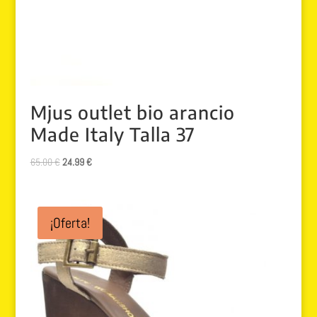
Mjus outlet bio arancio
Made Italy Talla 37
El
El
65.00
€
24.99
€
precio
precio
original
actual
era:
es:
¡Oferta!
65.00 €.
24.99 €.