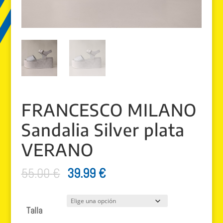
FRANCESCO MILANO
Sandalia Silver plata
VERANO
El
El
55.00
€
39.99
€
precio
precio
original
actual
Talla
era:
es: