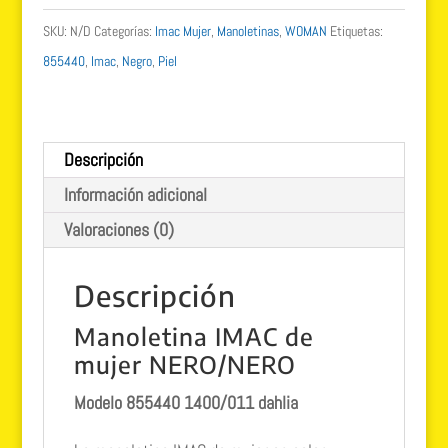
piel
SKU:
N/D
Categorías:
Imac Mujer
,
Manoletinas
,
WOMAN
Etiquetas:
855440
855440
,
Imac
,
Negro
,
Piel
cantidad
Descripción
Información adicional
Valoraciones (0)
Descripción
Manoletina IMAC de
mujer NERO/NERO
Modelo 855440 1400/011 dahlia