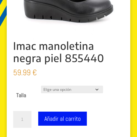
Imac manoletina
negra piel 855440
59.99
€
Talla
Imac
Añadir al carrito
manoletina
negra