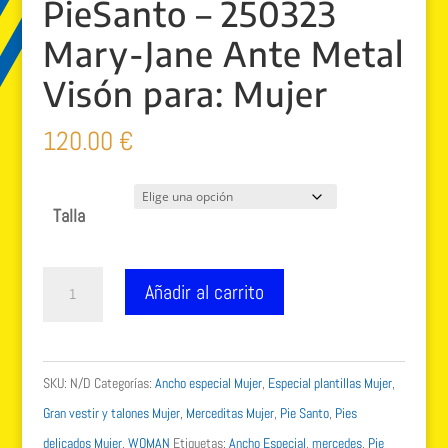
PieSanto – 250323
Mary-Jane Ante Metal
Visón para: Mujer
120.00
€
Talla
PieSanto
Añadir al carrito
-
250323
Mary-
SKU:
N/D
Categorías:
Ancho especial Mujer
,
Especial plantillas Mujer
,
Jane
Gran vestir y talones Mujer
,
Merceditas Mujer
,
Pie Santo
,
Pies
Ante
delicados Mujer
,
WOMAN
Etiquetas:
Ancho Especial
,
mercedes
,
Pie