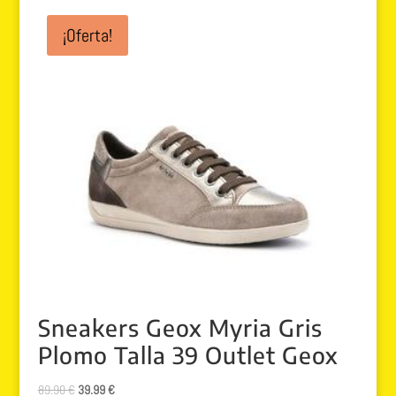
¡Oferta!
Sneakers Geox Myria Gris
Plomo Talla 39 Outlet Geox
El
El
89.90
€
39.99
€