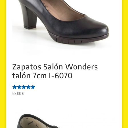
Zapatos Salón Wonders
talón 7cm I-6070
69.00
€
Valorado
con
5.00
de 5