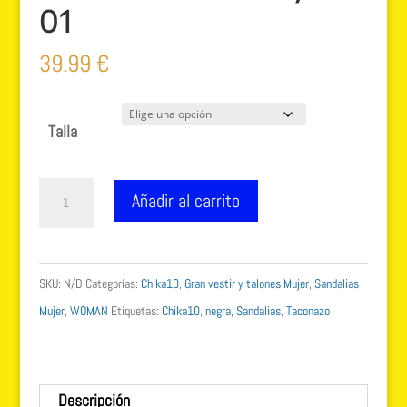
01
39.99
€
Talla
Chika10
Añadir al carrito
sandalia
taconazo
New
SKU:
N/D
Categorías:
Chika10
,
Gran vestir y talones Mujer
,
Sandalias
Taylor
Mujer
,
WOMAN
Etiquetas:
Chika10
,
negra
,
Sandalias
,
Taconazo
01
cantidad
Descripción