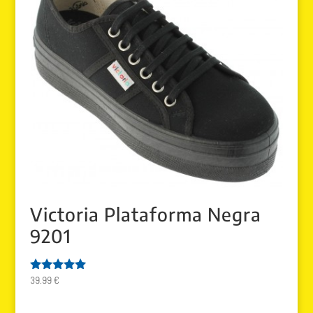
Victoria Plataforma Negra
9201
39.99
€
Valorado
con
5.00
de 5