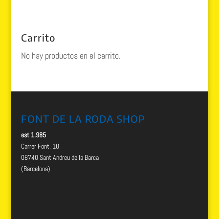
precio
precio
original
actual
era:
es:
Carrito
89.90 €.
39.99 €.
No hay productos en el carrito.
FONT DE LA RODA SHOP
est 1.985
Carrer Font, 10
08740 Sant Andreu de la Barca
(Barcelona)