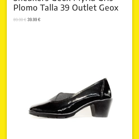
Plomo Talla 39 Outlet Geox
El
El
89.90
€
39.99
€
precio
precio
original
actual
era:
es:
89.90 €.
39.99 €.