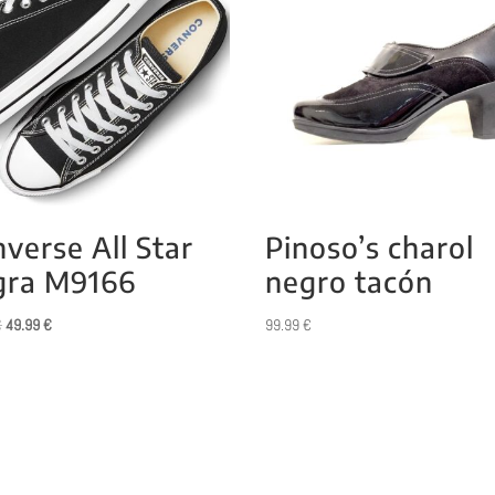
verse All Star
Pinoso’s charol
gra M9166
negro tacón
El
El
€
49.99
€
99.99
€
precio
precio
original
actual
era:
es:
75.00 €.
49.99 €.