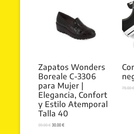
Zapatos Wonders
Con
Boreale C-3306
ne
para Mujer |
75.00
Elegancia, Confort
y Estilo Atemporal
Talla 40
El
El
99.00
€
30.00
€
precio
precio