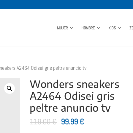
MUJER
HOMBRE
KIDS
Z
eakers A2464 Odisei gris peltre anuncio tv
Wonders sneakers
A2464 Odisei gris
peltre anuncio tv
El
El
119.00
€
99.99
€
precio
precio