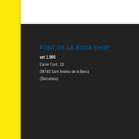
original
actual
era:
es:
99.00 €.
30.00 €.
FONT DE LA RODA SHOP
est 1.985
Carrer Font, 10
08740 Sant Andreu de la Barca
(Barcelona)