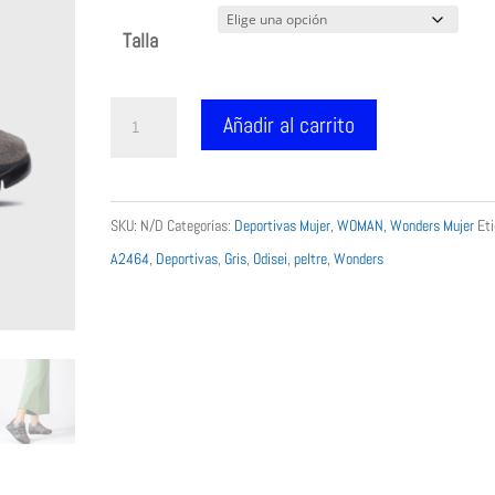
original
actual
Talla
era:
es:
119.00 €.
99.99 €.
Wonders
Añadir al carrito
sneakers
A2464
Odisei
SKU:
N/D
Categorías:
Deportivas Mujer
,
WOMAN
,
Wonders Mujer
Eti
gris
A2464
,
Deportivas
,
Gris
,
Odisei
,
peltre
,
Wonders
peltre
anuncio
tv
cantidad