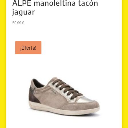
ALPE manoleltina tacón
jaguar
59.99
€
¡Oferta!