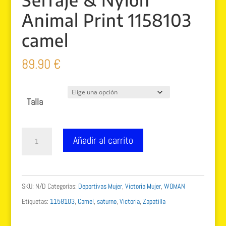
Animal Print 1158103
camel
89.90
€
Talla
Victoria
Añadir al carrito
Saturno
Serraje
&
SKU:
N/D
Categorías:
Deportivas Mujer
,
Victoria Mujer
,
WOMAN
Nylon
Etiquetas:
1158103
,
Camel
,
saturno
,
Victoria
,
Zapatilla
Animal
Print