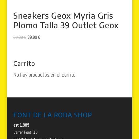
Sneakers Geox Myria Gris
Plomo Talla 39 Outlet Geox
El
El
89.90
€
39.99
€
precio
precio
original
actual
era:
es:
Carrito
89.90 €.
39.99 €.
No hay productos en el carrito.
FONT DE LA RODA SHOP
est 1.985
Carrer Font, 10