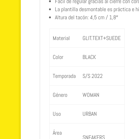
Fácil de regular gracias al cierre con co
La plantilla desmontable es práctica e hi
Altura del tacón: 4,5 cm / 1,8″
Material
GLIT.TEXT+SUEDE
Color
BLACK
Temporada
S/S 2022
Género
WOMAN
Uso
URBAN
Área
SNEAKERS