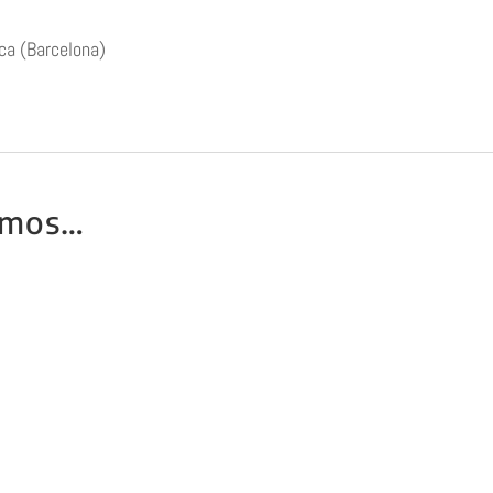
rca (Barcelona)
amos…