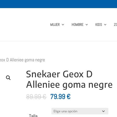
MUJER
HOMBRE
KIDS
Z
ox D Alleniee goma negre
Snekaer Geox D
Alleniee goma negre
El
El
89.99
€
79.99
€
precio
precio
original
actual
Talla