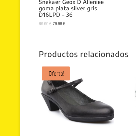
Snekaer Geox D Alleniee
goma plata silver gris
D16LPD – 36
El
El
89.99
€
79.99
€
precio
precio
original
actual
era:
es:
89.99 €.
79.99 €.
Productos relacionados
¡Oferta!