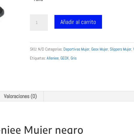
era:
es:
89.99 €.
79.99 €.
Snekaer
Añadir al carrito
Geox
D
Alleniee
SKU:
N/D
Categorías:
Deportivas Mujer
,
Geox Mujer
,
Slippers Mujer
,
goma
Etiquetas:
Alleniee
,
GEOX
,
Gris
negre
cantidad
Valoraciones (0)
eniee Mujer negro