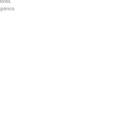
rdones.
giénica.