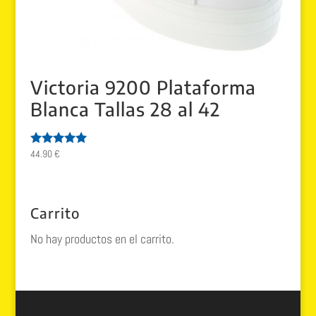
Victoria 9200 Plataforma
Blanca Tallas 28 al 42
44.90
€
Valorado
con
5.00
de 5
Carrito
No hay productos en el carrito.