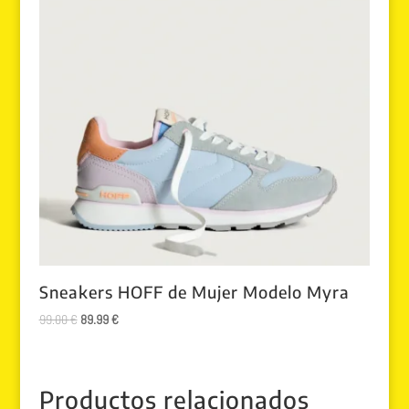
Sneakers HOFF de Mujer Modelo Myra
El
El
99.00
€
89.99
€
precio
precio
original
actual
era:
es:
Productos relacionados
99.00 €.
89.99 €.