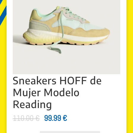
Sneakers HOFF de
Mujer Modelo
Reading
El
El
110.00
€
99.99
€
precio
precio