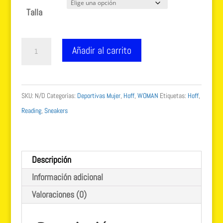
original
actual
Talla
era:
es:
110.00 €.
99.99 €.
Sneakers
Añadir al carrito
HOFF
de
Mujer
SKU:
N/D
Categorías:
Deportivas Mujer
,
Hoff
,
WOMAN
Etiquetas:
Hoff
,
Modelo
Reading
,
Sneakers
Reading
cantidad
Descripción
Información adicional
Valoraciones (0)