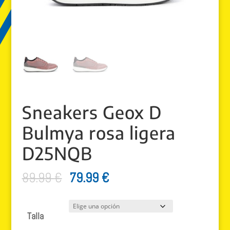
Sneakers Geox D
Bulmya rosa ligera
D25NQB
El
El
89.99
€
79.99
€
precio
precio
original
actual
Talla
era:
es: