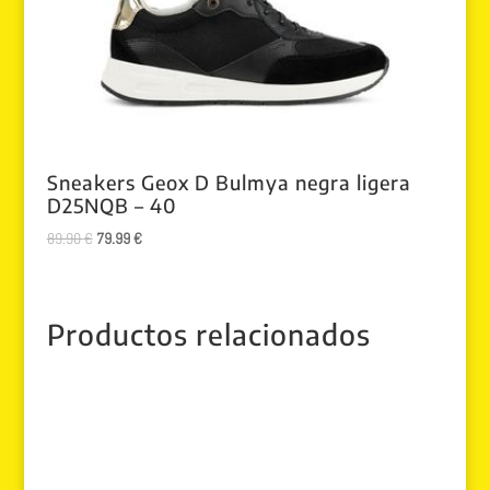
Sneakers Geox D Bulmya negra ligera
D25NQB – 40
El
El
89.90
€
79.99
€
precio
precio
original
actual
era:
es:
Productos relacionados
89.90 €.
79.99 €.