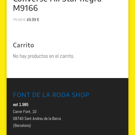
M9166
El
El
75.00
€
49.99
€
precio
precio
original
actual
era:
es:
Carrito
75.00 €.
49.99 €.
No hay productos en el carrito.
FONT DE LA RODA SHOP
est 1.985
Carrer Font, 10
08740 Sant Andreu de la Barca
(Barcelona)