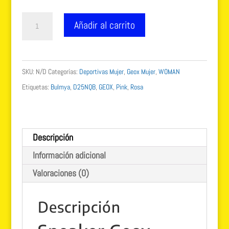
89.99 €.
79.99 €.
Sneakers
Añadir al carrito
Geox
D
Bulmya
SKU:
N/D
Categorías:
Deportivas Mujer
,
Geox Mujer
,
WOMAN
rosa
Etiquetas:
Bulmya
,
D25NQB
,
GEOX
,
Pink
,
Rosa
ligera
D25NQB
cantidad
Descripción
Información adicional
Valoraciones (0)
Descripción