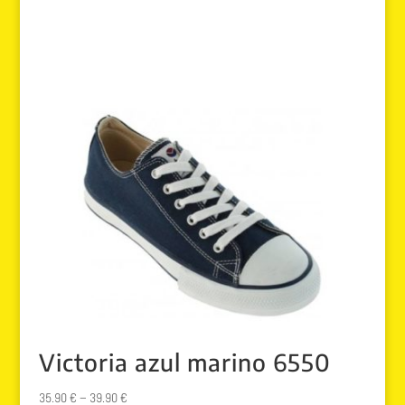
Victoria azul marino 6550
35.90
€
–
39.90
€