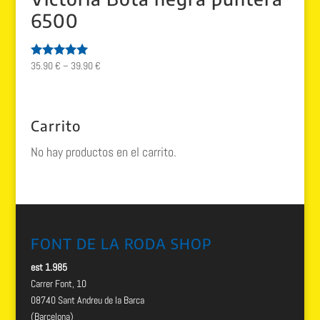
6500
35.90
€
–
39.90
€
Valorado
con
5.00
de 5
Carrito
No hay productos en el carrito.
FONT DE LA RODA SHOP
est 1.985
Carrer Font, 10
08740 Sant Andreu de la Barca
(Barcelona)