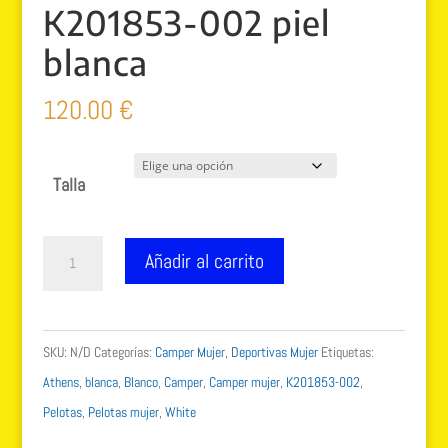
K201853-002 piel
blanca
120.00
€
Talla
Sneakers
Añadir al carrito
Camper
Pelotas
Athens
SKU:
N/D
Categorías:
Camper Mujer
,
Deportivas Mujer
Etiquetas:
K201853-
Athens
,
blanca
,
Blanco
,
Camper
,
Camper mujer
,
K201853-002
,
002
Pelotas
,
Pelotas mujer
,
White
piel