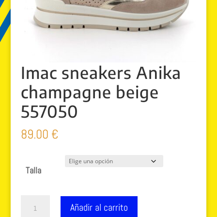
Imac sneakers Anika
champagne beige
557050
89.00
€
Talla
Imac
Añadir al carrito
sneakers