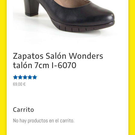
Zapatos Salón Wonders
talón 7cm I-6070
69.00
€
Valorado
con
5.00
de 5
Carrito
No hay productos en el carrito.