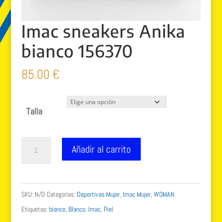
Imac sneakers Anika
bianco 156370
85.00
€
Talla
Imac
Añadir al carrito
sneakers
Anika
bianco
SKU:
N/D
Categorías:
Deportivas Mujer
,
Imac Mujer
,
WOMAN
156370
Etiquetas:
bianco
,
Blanco
,
Imac
,
Piel
cantidad