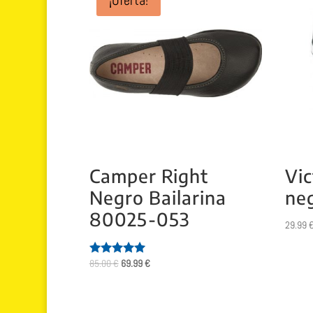
Camper Right
Vic
Negro Bailarina
ne
80025-053
29.99
El
El
85.00
€
69.99
€
Valorado
con
precio
precio
5.00
original
actual
de 5
era:
es: