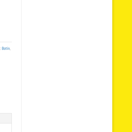
s:
Botín
,