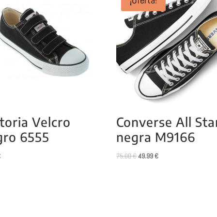
toria Velcro
Converse All Sta
gro 6555
negra M9166
El
El
€
75.00
€
49.99
€
precio
precio
original
actual
era:
es:
75.00 €.
49.99 €.