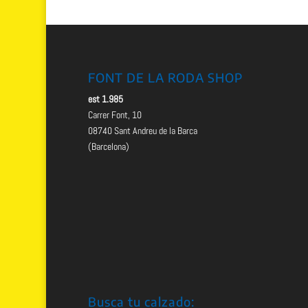
85.00 €.
69.99 €.
FONT DE LA RODA SHOP
est 1.985
Carrer Font, 10
08740 Sant Andreu de la Barca
(Barcelona)
Busca tu calzado: