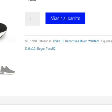
Elásctico
Añadir al carrito
Chika
10
mujer
SKU:
N/D
Categorías:
Chika10
,
Deportivas Mujer
,
WOMAN
Etiqueta
Tuna
Chika10
,
Negro
,
Tuna02
02
negro
cantidad