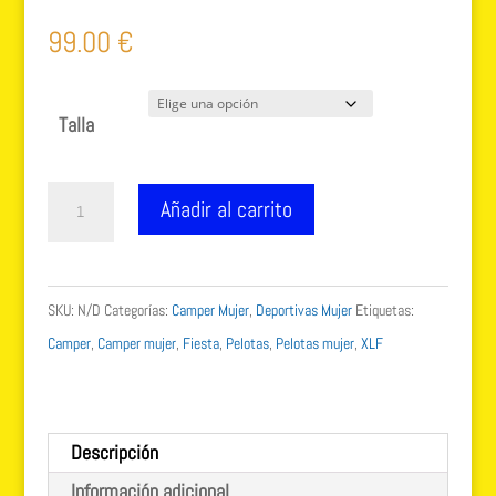
Valorado
3
con
5.00
de
99.00
€
5 en base
a
valoracione
s de
Talla
clientes
CAMPER
Añadir al carrito
PELOTAS
pau
XLF
SKU:
N/D
Categorías:
Camper Mujer
,
Deportivas Mujer
Etiquetas:
K200975-
Camper
,
Camper mujer
,
Fiesta
,
Pelotas
,
Pelotas mujer
,
XLF
007
cantidad
Descripción
Información adicional