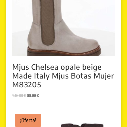
Mjus Chelsea opale beige
Made Italy Mjus Botas Mujer
M83205
El
El
145.00
€
99.99
€
precio
precio
original
actual
era:
es:
¡Oferta!
145.00 €.
99.99 €.