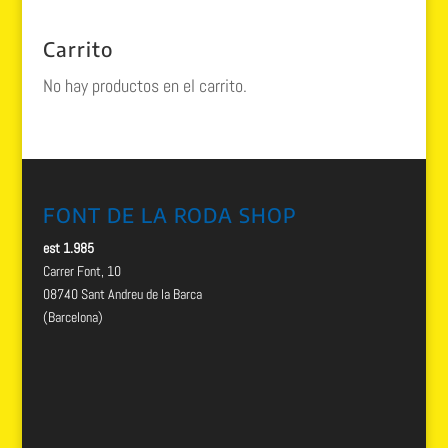
original
actual
era:
es:
Carrito
89.99 €.
39.99 €.
No hay productos en el carrito.
FONT DE LA RODA SHOP
est 1.985
Carrer Font, 10
08740 Sant Andreu de la Barca
(Barcelona)