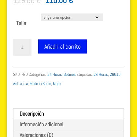
El
El
129.00
€
115.00
€
precio
precio
original
actual
Talla
era:
es:
129.00 €.
115.00 €.
Botín
Añadir al carrito
chelsea
piel
elásticos
SKU:
N/D
Categorías:
24 Horas
,
Botines
Etiquetas:
24 Horas
,
26615
,
laterales
Antracita
,
Made in Spain
,
Mujer
y
cremallera
26568
Descripción
cantidad
Información adicional
Valoraciones (0)