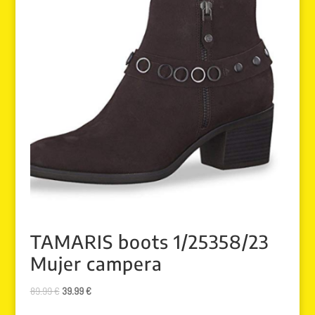
TAMARIS boots 1/25358/23
Mujer campera
El
El
89.99
€
39.99
€
precio
precio