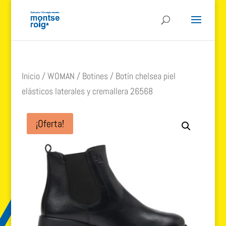
Inicio
/
WOMAN
/
Botines
/ Botín chelsea piel
elásticos laterales y cremallera 26568
¡Oferta!