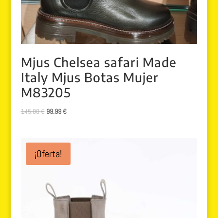
Mjus Chelsea safari Made
Italy Mjus Botas Mujer
M83205
El
El
145.00
€
99.99
€
precio
precio
original
actual
era:
es:
¡Oferta!
145.00 €.
99.99 €.