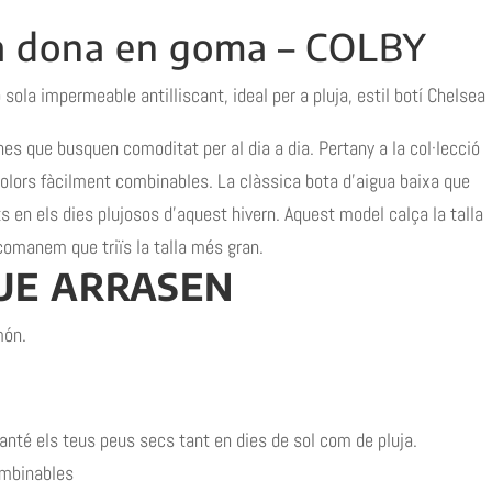
 a dona en goma – COLBY
sola impermeable antilliscant, ideal per a pluja, estil botí Chelsea
es que busquen comoditat per al dia a dia. Pertany a la col·lecció
olors fàcilment combinables. La clàssica bota d’aigua baixa que
s en els dies plujosos d’aquest hivern. Aquest model calça la talla
comanem que triïs la talla més gran.
E ARRASEN
món.
anté els teus peus secs tant en dies de sol com de pluja.
ombinables