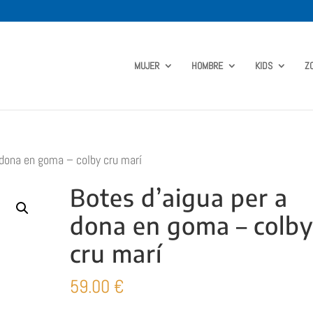
MUJER
HOMBRE
KIDS
Z
 dona en goma – colby cru marí
Botes d’aigua per a
dona en goma – colb
cru marí
59.00
€