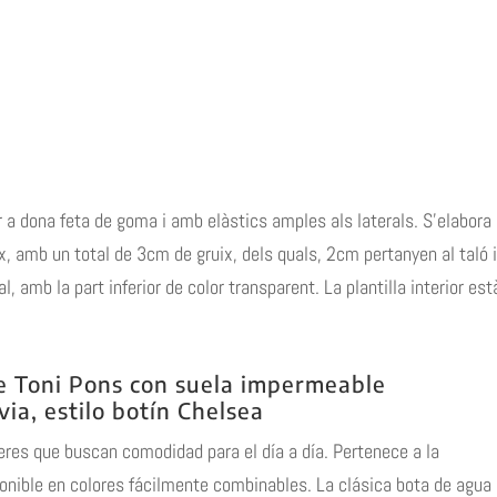
 a dona feta de goma i amb elàstics amples als laterals. S’elabora
ix, amb un total de 3cm de gruix, dels quals, 2cm pertanyen al taló i
, amb la part inferior de color transparent. La plantilla interior est
e Toni Pons con suela impermeable
via, estilo botín Chelsea
res que buscan comodidad para el día a día. Pertenece a la
onible en colores fácilmente combinables. La clásica bota de agua