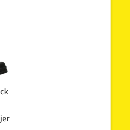
ack
jer