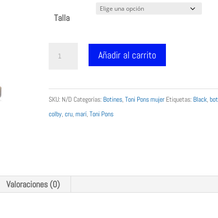
Talla
Botes
Añadir al carrito
d'aigua
per
a
SKU:
N/D
Categorías:
Botines
,
Toni Pons mujer
Etiquetas:
Black
,
bot
dona
colby
,
cru
,
marí
,
Toni Pons
en
goma
-
colby
cru
Valoraciones (0)
marí
cantidad