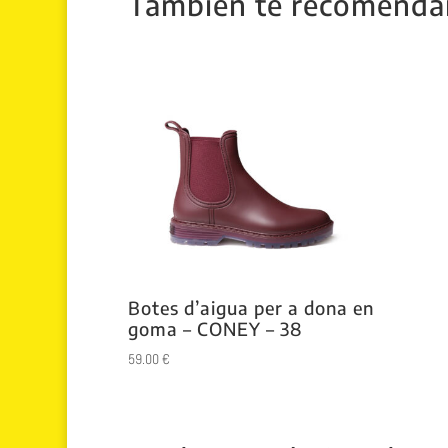
También te recomend
Botes d’aigua per a dona en
goma – CONEY – 38
59.00
€