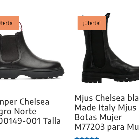
Oferta!
¡Oferta!
Mjus Chelsea bl
mper Chelsea
Made Italy Mjus
gro Norte
Botas Mujer
00149-001 Talla
M77203 para Mu