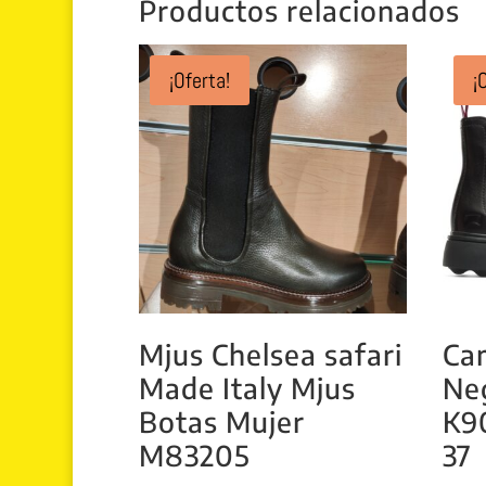
Productos relacionados
¡Oferta!
¡
Mjus Chelsea safari
Ca
Made Italy Mjus
Ne
Botas Mujer
K9
M83205
37