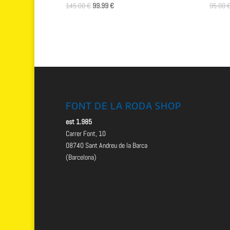
El
El
145.00
€
99.99
€
95.00
precio
precio
original
actual
era:
es:
145.00 €.
99.99 €.
FONT DE LA RODA SHOP
est 1.985
Carrer Font, 10
08740 Sant Andreu de la Barca
(Barcelona)