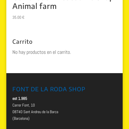
Animal farm
35.00
€
Carrito
No hay productos en el carrito.
FONT DE LA RODA SHOP
est 1.985
Carrer Font, 10
08740 Sant Andreu de la Barca
(Barcelona)